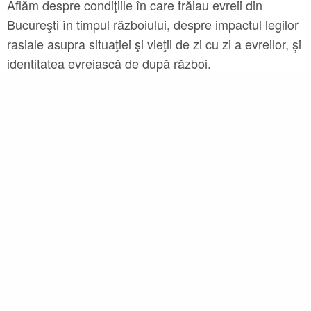
Aflăm despre condiţiile în care trăiau evreii din
Bucureşti în timpul războiului, despre impactul legilor
rasiale asupra situaţiei şi vieţii de zi cu zi a evreilor, și
identitatea evreiască de după război.
Proiecţia filmului va fi urmată de o discuţie cu
rezidenţi de la Căminul Moses Rosen, Katia Pascariu,
David Schwartz și Olga Stefan.
EN
Concept: Olga Stefan in collaboration with Virsta4
Editing: Ileana Szasz
Camera: Romulus Balasz and Miklos Klaus Rozsa